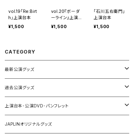
vol.19「Re:Birt
vol.20『ボーダ
「石川五右衛門」
h」上演台本
ーライン』上演台
上演台本
本
¥1,500
¥1,500
¥1,500
CATEGORY
最新公演グッズ
vol.21「朋友」
過去公演グッズ
vol.15「エイジ」
上演台本･公演DVD･パンフレット
vol.16「JOMON」
パンフレット
JAPLINオリジナルグッズ