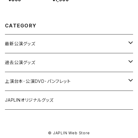
CATEGORY
最新公演グッズ
vol.21「朋友」
過去公演グッズ
vol.15「エイジ」
上演台本･公演DVD･パンフレット
vol.16「JOMON」
パンフレット
JAPLINオリジナルグッズ
vol.17「羊と山羊と私と。」
台本
© JAPLIN Web Store
vol.18「海と夢と小さな秘密」
DVD