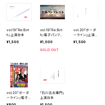
vol.19「Re:Birt
vol.19「Re:Birt
vol.20『ボーダ
h」上演台本
h」電子パンフレ
ーライン』上演台
ット
本
¥1,500
¥1,000
¥1,500
SOLD OUT
vol.20「ボーダ
「石川五右衛門」
ーライン」電子パ
上演台本
ンフレット
¥800
¥1,500