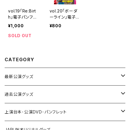
vol.19「Re:Birt
vol.20「ボーダ
h」電子パンフレ
ーライン」電子パ
ット
ンフレット
¥1,000
¥800
SOLD OUT
CATEGORY
最新公演グッズ
vol.21「朋友」
過去公演グッズ
vol.15「エイジ」
上演台本･公演DVD･パンフレット
vol.16「JOMON」
パンフレット
JAPLINオリジナルグッズ